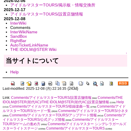
2026-02-06
アイドルマスターTOURS/掲示板・情報交換所
2025-12-17
アイドルマスターTOURS/設置店舗情報
2025-12-08
InterWiki
Comments
InterWikiName
SandBox
RightBar
AutoTicketLinkName
THE IDOLM@STER Wiki
↑
当サイトについて
Help
(243d)
Last-modified: 2025-12-08 (月) 22:16:35
Link:
Comments/アイドルマスターTOURS/設置店舗情報
Comments/THE
(56d)
IDOLM@STER(初代AC)/THE IDOLM@STER(初代AC)設置店舗情報
Help
(110d)
Comments/アイドルマスターTOURS/収録楽曲一覧
Comments/アイド
(141d)
(279d)
ルマスターTOURS/カード一覧
Comments/アイドルマスターTOURS/小ネタ
(282d)
Comments/アイドルマスターTOURS/アップデート情報
Comments/ア
(285d)
(441d)
イドルマスターTOURS/公式グッズ情報
Comments/アイドルマスター
(469d)
TOURS/ゲームの進め方
Comments/アイドルマスター シンデレラガールズ
(495d)
スターライトステージ
Comments/アイドルマスターTOURS
(1009d)
(1148d)