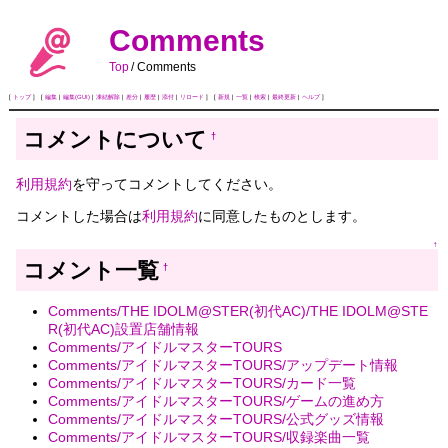
Comments
Top
/
Comments
[
トップ
] [
編集
|
編集(GUI)
|
凍結解除
|
差分
|
履歴
|
添付
|
リロード
] [
新規
|
一覧
|
検索
|
最終更新
|
ヘルプ
]
コメントについて
†
利用規約
を守ってコメントしてください。
コメントした場合は
利用規約
に同意したものとします。
↑
コメント一覧
†
Comments/THE IDOLM@STER(初代AC)/THE IDOLM@STE
R(初代AC)設置店舗情報
Comments/アイドルマスターTOURS
Comments/アイドルマスターTOURS/アップデート情報
Comments/アイドルマスターTOURS/カード一覧
Comments/アイドルマスターTOURS/ゲームの進め方
Comments/アイドルマスターTOURS/公式グッズ情報
Comments/アイドルマスターTOURS/収録楽曲一覧